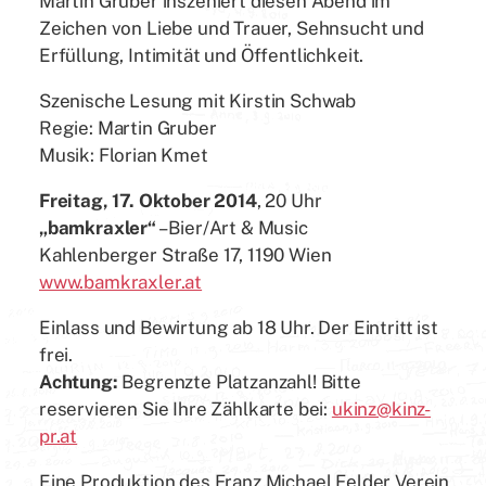
Martin Gruber inszeniert diesen Abend im
Zeichen von Liebe und Trauer, Sehnsucht und
Erfüllung, Intimität und Öffentlichkeit.
Szenische Lesung mit Kirstin Schwab
Regie: Martin Gruber
Musik: Florian Kmet
Freitag, 17. Oktober 2014
, 20 Uhr
„bamkraxler“
– Bier/Art & Music
Kahlenberger Straße 17, 1190 Wien
www.bamkraxler.at
Einlass und Bewirtung ab 18 Uhr. Der Eintritt ist
frei.
Achtung:
Begrenzte Platzanzahl! Bitte
reservieren Sie Ihre Zählkarte bei:
ukinz@kinz-
pr.at
Eine Produktion des Franz Michael Felder Verein