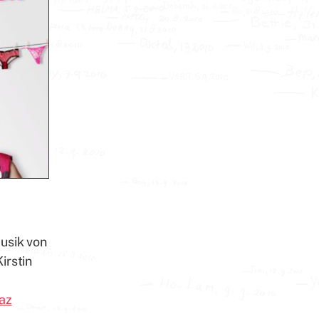
usik von
irstin
az