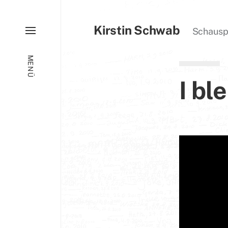
Kirstin Schwab
Schauspie
MENÜ
I bl