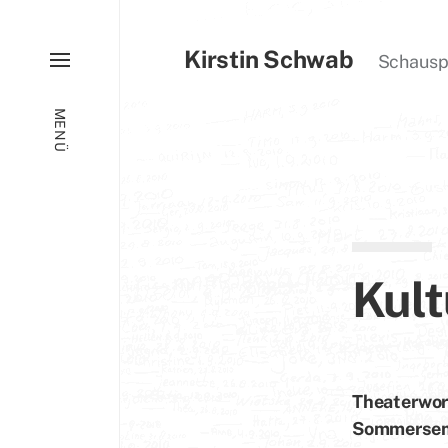
Kirstin Schwab
Schauspie
MENÜ
Kult
Theaterwor
Sommersem