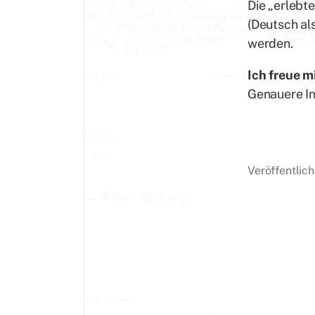
Die „erlebt
(Deutsch al
werden.
Ich freue m
Genauere I
Veröffentlic