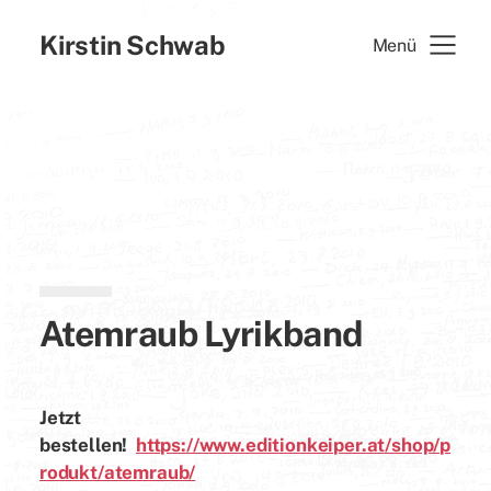
Kirstin Schwab
Menü
Atemraub Lyrikband
Jetzt
bestellen!
https://www.editionkeiper.at/shop/p
rodukt/atemraub/