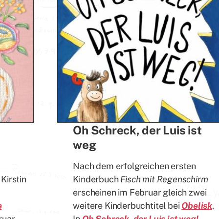
Oh Schreck, der Luis ist
weg
Nach dem erfolgreichen ersten
Kirstin
Kinderbuch
Fisch mit Regenschirm
erscheinen im Februar gleich zwei
e
weitere Kinderbuchtitel bei
Obelisk
.
ruar
In
Oh Schreck, der Luis ist weg!