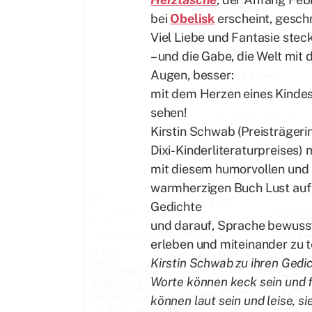
bei
Obelisk
erscheint, gesch
Viel Liebe und Fantasie stec
– und die Gabe, die Welt mit 
Augen, besser:
mit dem Herzen eines Kindes
sehen!
Kirstin Schwab (Preisträgeri
Dixi-Kinderliteraturpreises)
mit diesem humorvollen und
warmherzigen Buch Lust auf
Gedichte
und darauf, Sprache bewuss
erleben und miteinander zu t
Kirstin Schwab zu ihren Gedi
Worte können keck sein und f
können laut sein und leise, si