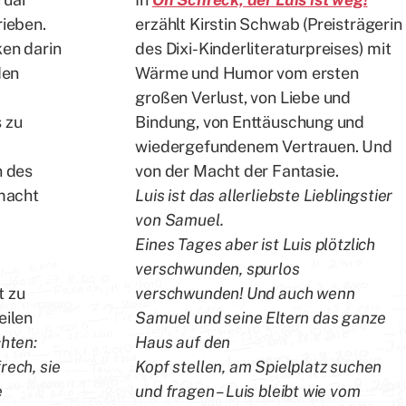
rieben.
erzählt Kirstin Schwab (Preisträgerin
ken darin
des Dixi-Kinderliteraturpreises) mit
den
Wärme und Humor vom ersten
großen Verlust, von Liebe und
 zu
Bindung, von Enttäuschung und
wiedergefundenem Vertrauen. Und
n des
von der Macht der Fantasie.
 macht
Luis ist das allerliebste Lieblingstier
von Samuel.
Eines Tages aber ist Luis plötzlich
verschwunden, spurlos
t zu
verschwunden! Und auch wenn
eilen
Samuel und seine Eltern das ganze
chten:
Haus auf den
rech, sie
Kopf stellen, am Spielplatz suchen
e
und fragen – Luis bleibt wie vom